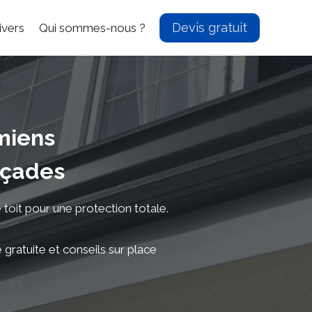
Devis gratuit
ivers
Qui sommes-nous ?
miens
açades
toit pour une protection totale.
 gratuite et conseils sur place