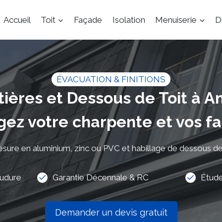
Accueil
Toit
Façade
Isolation
Menuiserie
D
ÉVACUATION & FINITIONS
tières et Dessous de Toit à A
gez votre charpente et vos f
mesure en aluminium, zinc ou PVC et habillage de dessous de 
oudure
Garantie Décennale & RC
Étude
Demander un devis gratuit