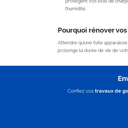
protègent vos bois de charp
l’humidité.
Pourquoi rénover vos
Attendre qu’une fuite apparaiss
prolonge la durée de vie de votre
Env
Confiez vos
travaux de go