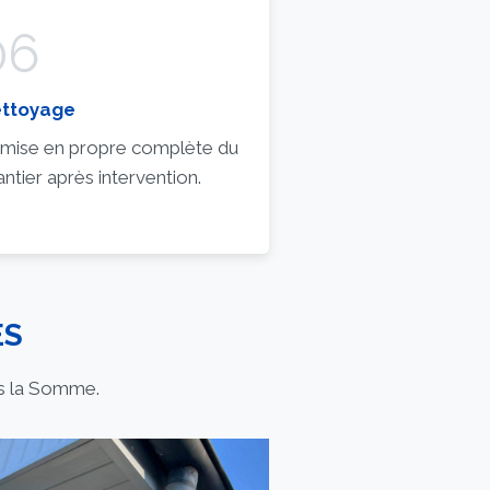
06
ttoyage
mise en propre complète du
antier après intervention.
ES
ns la Somme.