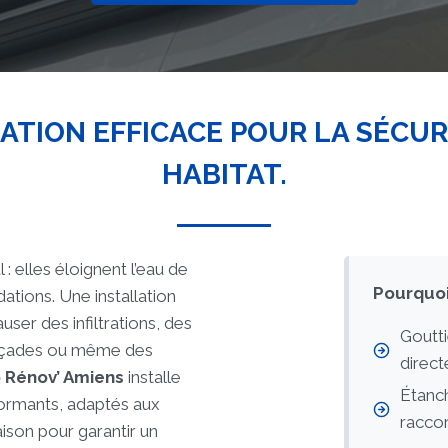
ATION EFFICACE POUR LA SÉCUR
HABITAT.
 : elles éloignent l’eau de
Pourquoi
dations. Une installation
er des infiltrations, des
Goutti
façades ou même des
direc
 Rénov’ Amiens
installe
Étanc
ormants, adaptés aux
racco
son pour garantir un