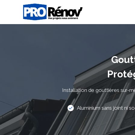
Aller
au
contenu
Gout
Proté
Installation de gouttières sur-
Aluminium sans joint ni s