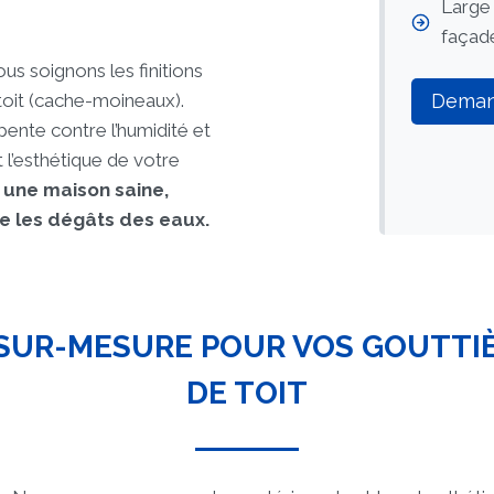
Large 
façad
us soignons les finitions
toit (cache-moineaux).
Deman
ente contre l’humidité et
 l’esthétique de votre
une maison saine,
 les dégâts des eaux.
SUR-MESURE POUR VOS GOUTTI
DE TOIT