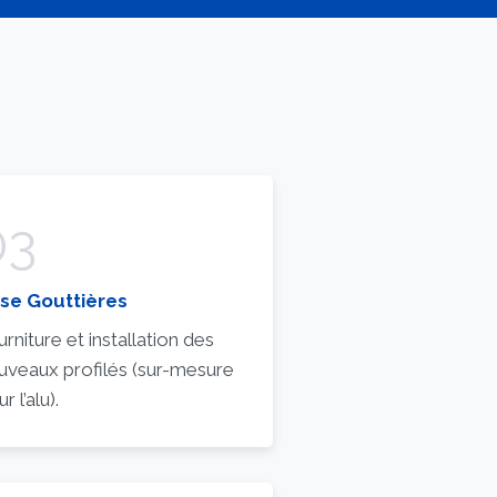
03
se Gouttières
rniture et installation des
uveaux profilés (sur-mesure
r l’alu).