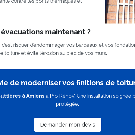
ente contre les ponts thermiques et
 évacuations maintenant ?
e, c’est risquer d’endommager vos bardeaux et vos fondatio
 toiture et évite l’érosion au pied de vos murs.
ie de moderniser vos finitions de toitu
uttières à Amiens
à Pro Rénov’. Une installation soignée 
protégée.
Demander mon devis