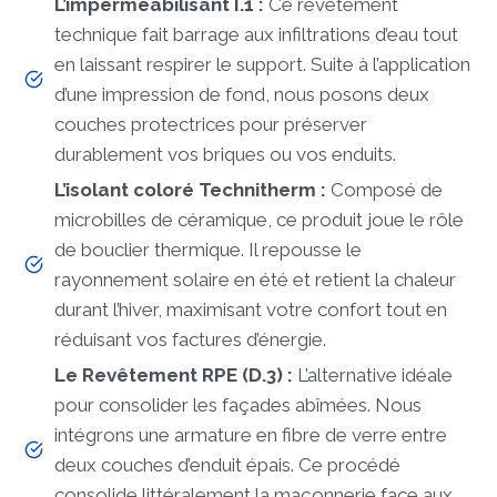
L’imperméabilisant I.1 :
Ce revêtement
technique fait barrage aux infiltrations d’eau tout
en laissant respirer le support. Suite à l’application
d’une impression de fond, nous posons deux
couches protectrices pour préserver
durablement vos briques ou vos enduits.
L’isolant coloré Technitherm :
Composé de
microbilles de céramique, ce produit joue le rôle
de bouclier thermique. Il repousse le
rayonnement solaire en été et retient la chaleur
durant l’hiver, maximisant votre confort tout en
réduisant vos factures d’énergie.
Le Revêtement RPE (D.3) :
L’alternative idéale
pour consolider les façades abîmées. Nous
intégrons une armature en fibre de verre entre
deux couches d’enduit épais. Ce procédé
consolide littéralement la maçonnerie face aux